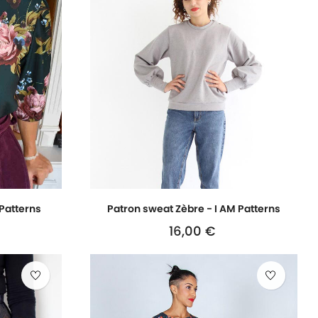
 Patterns
Patron sweat Zèbre - I AM Patterns
16,00 €
Prix