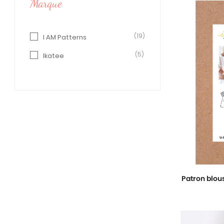
Marque
(19)
I AM Patterns
(5)
Ikatee
Patron blou