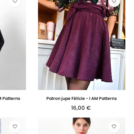
M Patterns
Patron jupe Félicie - I AM Patterns
16,00 €
Prix