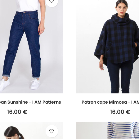
ean Sunshine - I AM Patterns
Patron cape Mimosa - I A
16,00 €
16,00 €
Prix
Prix