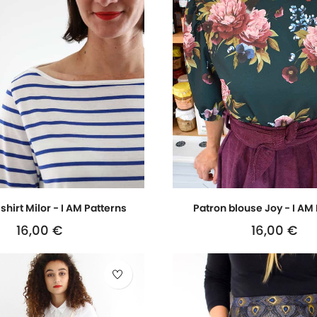
shirt Milor - I AM Patterns
Patron blouse Joy - I AM
16,00 €
16,00 €
Prix
Prix