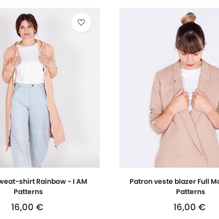
weat-shirt Rainbow - I AM
Patron veste blazer Full M
Patterns
Patterns
16,00 €
16,00 €
Prix
Prix