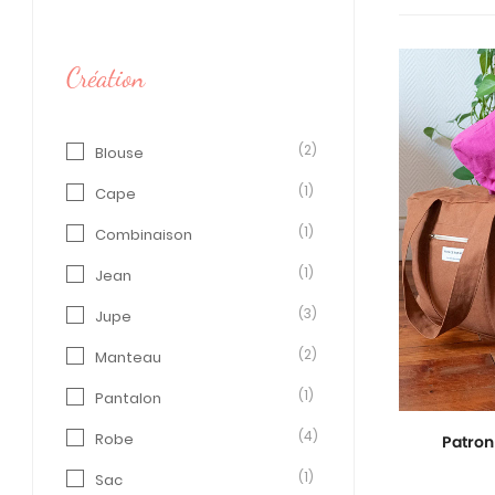
Création
(2)
Blouse
(1)
Cape
(1)
Combinaison
(1)
Jean
(3)
Jupe
(2)
Manteau
(1)
Pantalon
(4)
Robe
Patron
(1)
Sac