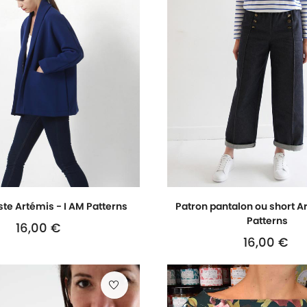
ste Artémis - I AM Patterns
Patron pantalon ou short A
Patterns
16,00 €
Prix
16,00 €
Prix