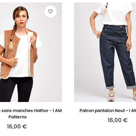
e sans manches Hathor - I AM
Patron pantalon Nout - I A
Patterns
16,00 €
Prix
16,00 €
Prix