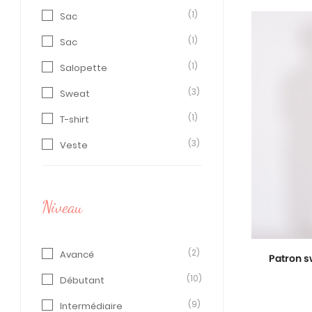
(1)
Sac
(1)
Sac
(1)
Salopette
(3)
Sweat
(1)
T-shirt
(3)
Veste
Niveau
(2)
Avancé
Patron s
(10)
Débutant
(9)
Intermédiaire