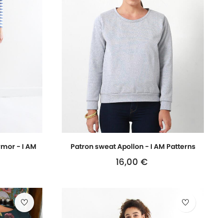
rmor - I AM
Patron sweat Apollon - I AM Patterns
16,00 €
Prix