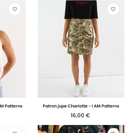
AM Patterns
Patron jupe Charlotte - I AM Patterns
16,00 €
Prix