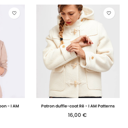
oon - I AM
Patron duffle-coat Rê - I AM Patterns
16,00 €
Prix