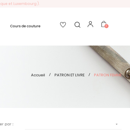
gique et Luxembourg ).
Cours de couture
0
Accueil
PATRON ET LIVRE
PATRON FEMME

ier par :