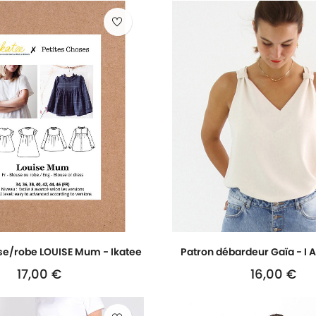
se/robe LOUISE Mum - Ikatee
Patron débardeur Gaïa - I 
17,00 €
16,00 €
Prix
Prix