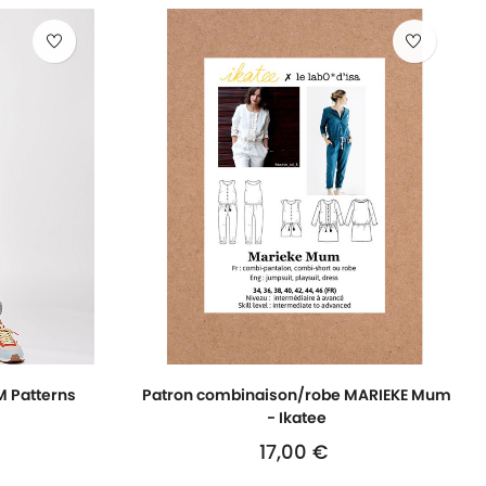
M Patterns
Patron combinaison/robe MARIEKE Mum
- Ikatee
17,00 €
Prix