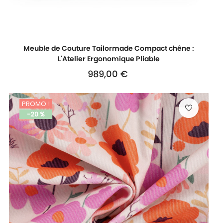
Meuble de Couture Tailormade Compact chêne :
L'Atelier Ergonomique Pliable
Prix
989,00 €
PROMO !
-20 %