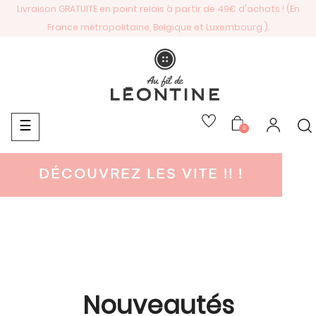
Livraison GRATUITE en point relais à partir de 49€ d'achats ! (En
France métropolitaine, Belgique et Luxembourg ).
Basculer
☰
0
la
navigation
JE FONCE !!
DÉCOUVREZ LES VITE !! !
Nouveautés