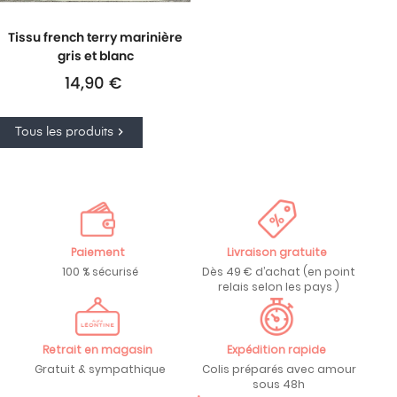
Tissu french terry marinière
gris et blanc
Prix
14,90 €

Tous les produits
Paiement
Livraison gratuite
100 % sécurisé
Dès 49 € d’achat (en point
relais selon les pays )
Retrait en magasin
Expédition rapide
Gratuit & sympathique
Colis préparés avec amour
sous 48h