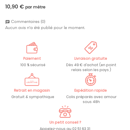
10,90 €
Prix
par mètre
chat
Commentaires (0)
Aucun avis n'a été publié pour le moment.
Paiement
Livraison gratuite
100 % sécurisé
Dès 49 € d’achat (en point
relais selon les pays )
Retrait en magasin
Expédition rapide
Gratuit & sympathique
Colis préparés avec amour
sous 48h
Un petit conseil ?
Appelez-nous au 02 51 63 31