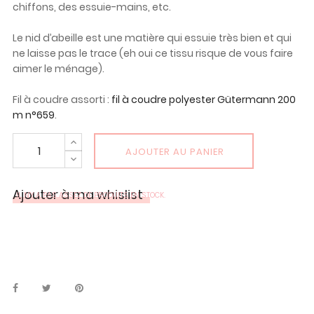
chiffons, des essuie-mains, etc.
Le nid d’abeille est une matière qui essuie très bien et qui
ne laisse pas le trace (eh oui ce tissu risque de vous faire
aimer le ménage).
Fil à coudre assorti :
fil à coudre polyester Gütermann 200
m n°659
.
AJOUTER AU PANIER
Ajouter à ma whislist
IL N'Y A PAS ASSEZ DE PRODUITS EN STOCK.