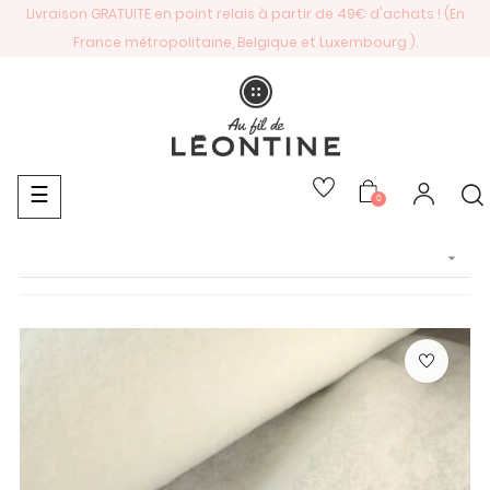
Livraison GRATUITE en point relais à partir de 49€ d'achats ! (En
France métropolitaine, Belgique et Luxembourg ).
Basculer
☰
0
la
navigation
