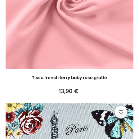
Tissu french terry baby rose gratté
Prix
13,90 €