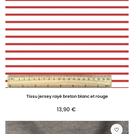
Tissu jersey rayé breton blanc et rouge
Prix
13,90 €