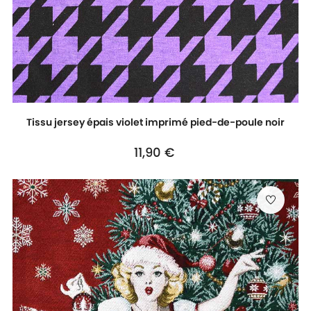
Tissu jersey épais violet imprimé pied-de-poule noir
Prix
11,90 €