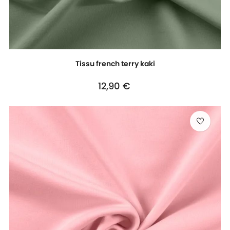
Tissu french terry kaki
Prix
12,90 €