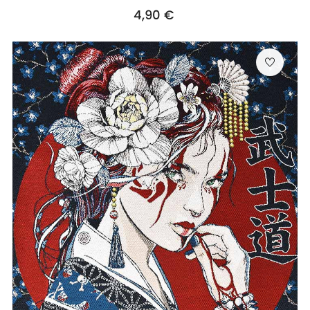
Prix
4,90 €