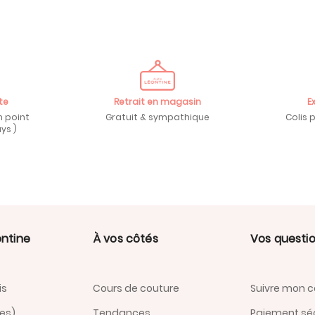
te
Retrait en magasin
E
n point
Gratuit & sympathique
Colis 
ys )
ontine
À vos côtés
Vos questi
is
Cours de couture
Suivre mon co
nes)
Tendances
Paiement sé