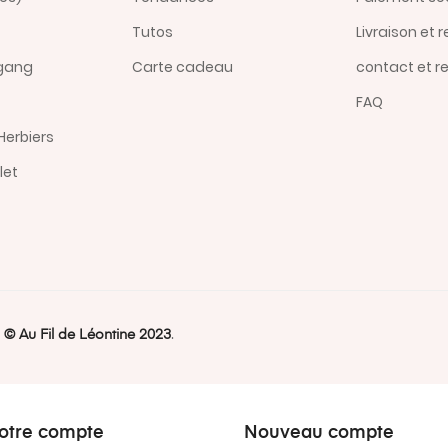
Tutos
Livraison et 
 gang
Carte cadeau
contact et r
FAQ
Herbiers
let
,
©️ Au Fil de Léontine 2023
.
otre compte
Nouveau compte