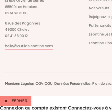
13 Rue Olivier de Serres
85500 Les Herbiers
Nos valeurs
02 51 63 31 88
Rejoignez le
8 rue des Pagannes
Partenariats
49300 Cholet
Léontine Les 
02 41 33 00 12
Léontine Cho
hello@aufildeleontine.com
Mentions Légales
,
CGV
,
CGU
,
Données Personnelles
,
Plan du site

FERMER
Connexion au compte existant
Connectez-vous à v