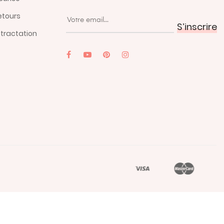
retours
S’inscrire
etractation
YouTube
Pinterest