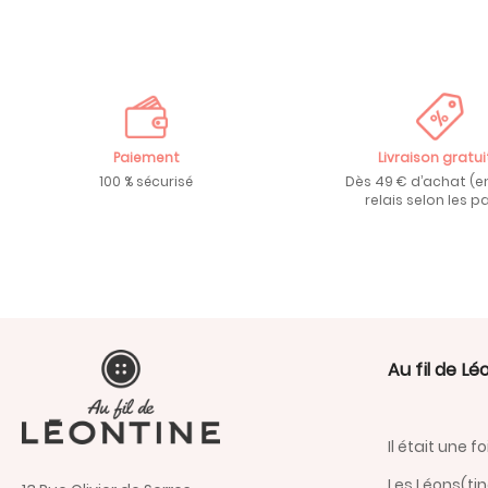
Paiement
Livraison gratui
100 % sécurisé
Dès 49 € d’achat (e
relais selon les pa
Au fil de Lé
Il était une fo
Les Léons(ti