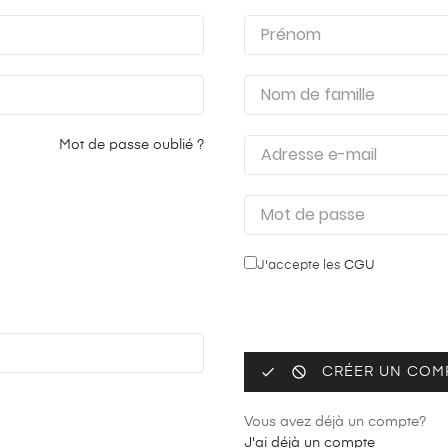
Mot de passe oublié ?
J'accepte les
CGU


CRÉER UN COM
Vous avez déjà un compte?
J'ai déjà un compte