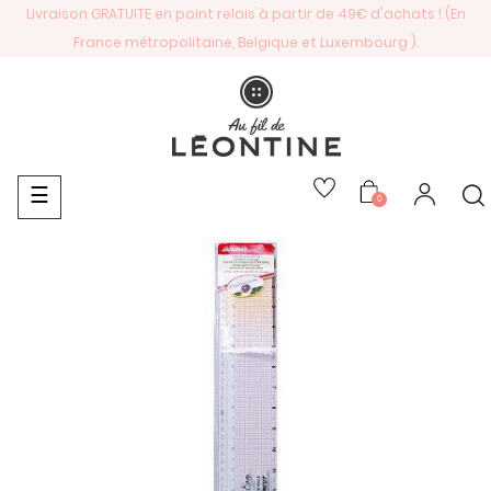
Livraison GRATUITE en point relais à partir de 49€ d'achats ! (En
France métropolitaine, Belgique et Luxembourg ).
Basculer
☰
0
la
navigation