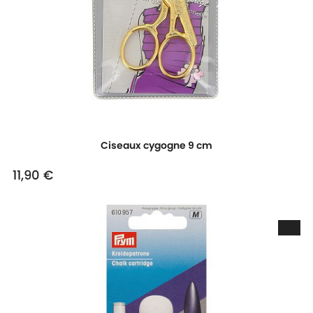
Ciseaux cygogne 9 cm
11,90 €
Prix