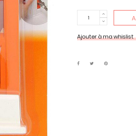
A
Ajouter à ma whislist