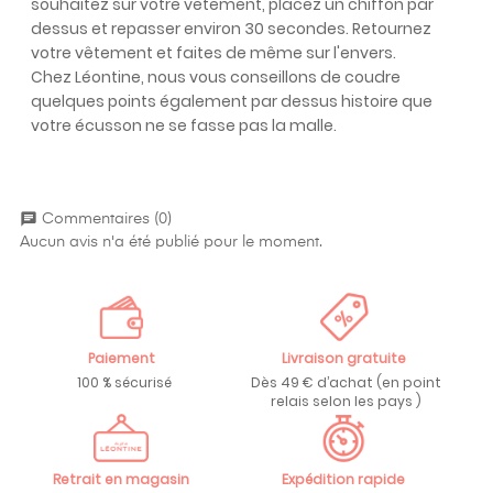
souhaitez sur votre vêtement, placez un chiffon par
dessus et repasser environ 30 secondes. Retournez
votre vêtement et faites de même sur l'envers.
Chez Léontine, nous vous conseillons de coudre
quelques points également par dessus histoire que
votre écusson ne se fasse pas la malle.
chat
Commentaires (0)
Aucun avis n'a été publié pour le moment.
Paiement
Livraison gratuite
100 % sécurisé
Dès 49 € d’achat (en point
relais selon les pays )
Retrait en magasin
Expédition rapide