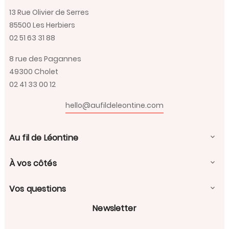
13 Rue Olivier de Serres
85500 Les Herbiers
02 51 63 31 88
8 rue des Pagannes
49300 Cholet
02 41 33 00 12
hello@aufildeleontine.com
Au fil de Léontine

À vos côtés

Vos questions

Newsletter