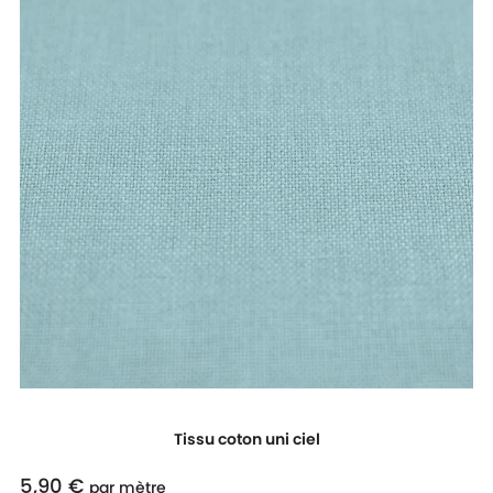
Tissu coton uni ciel
5,90 €
Prix
par mètre