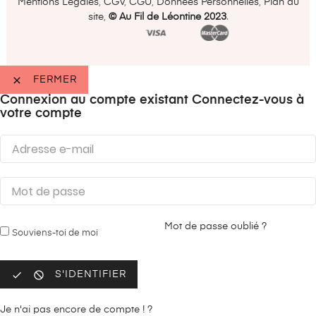
Mentions Légales
,
CGV
,
CGU
,
Données Personnelles
,
Plan du
site
,
©️ Au Fil de Léontine 2023
.

FERMER
Connexion au compte existant
Connectez-vous à
votre compte
Mot de passe oublié ?
Souviens-toi de moi


S'IDENTIFIER
Je n'ai pas encore de compte ! ?