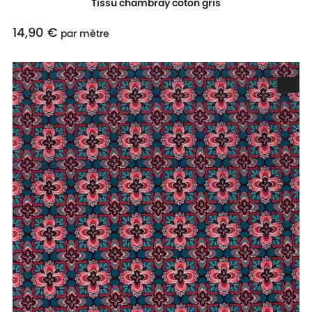
Tissu chambray coton gris
14,90 €
Prix
par mètre