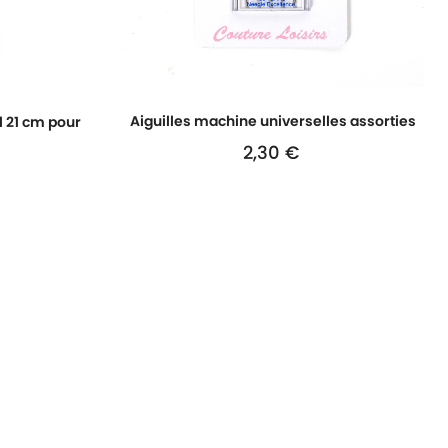
Aiguilles machine universelles assorties
 21 cm pour
2,30 €
Prix