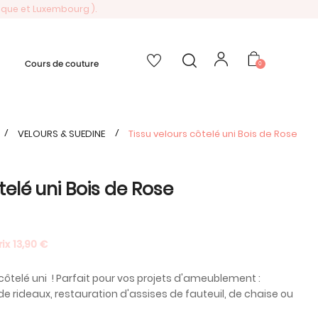
gique et Luxembourg ).
Cours de couture
0
VELOURS & SUEDINE
Tissu velours côtelé uni Bois de Rose
telé uni Bois de Rose
rix 13,90 €
côtelé uni ! Parfait pour vos projets d'ameublement :
e rideaux, restauration d'assises de fauteuil, de chaise ou