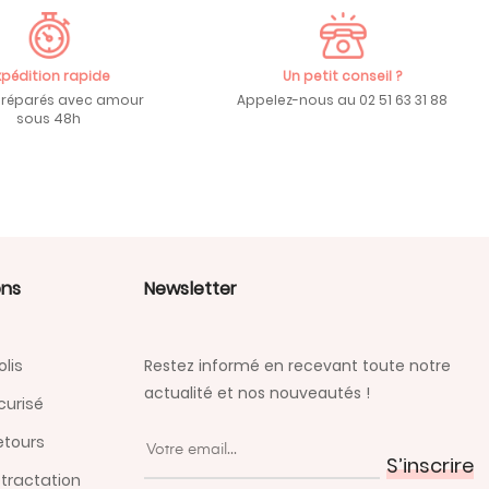
xpédition rapide
Un petit conseil ?
préparés avec amour
Appelez-nous au 02 51 63 31 88
sous 48h
ons
Newsletter
lis
Restez informé en recevant toute notre
actualité et nos nouveautés !
curisé
retours
S’inscrire
etractation