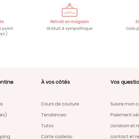
te
Retrait en magasin
E
n point
Gratuit & sympathique
Colis 
ys )
ontine
À vos côtés
Vos questi
is
Cours de couture
Suivre mon co
nes)
Tendances
Paiement sé
Tutos
Livraison et 
 gang
Carte cadeau
contact et r