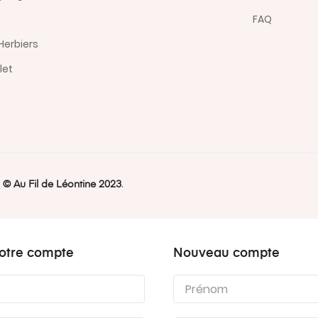
FAQ
Herbiers
let
,
©️ Au Fil de Léontine 2023
.
otre compte
Nouveau compte