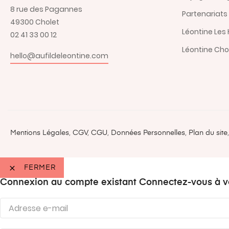
8 rue des Pagannes
Partenariats
49300 Cholet
Léontine Les 
02 41 33 00 12
Léontine Cho
hello@aufildeleontine.com
Mentions Légales
,
CGV
,
CGU
,
Données Personnelles
,
Plan du site

FERMER
Connexion au compte existant
Connectez-vous à v