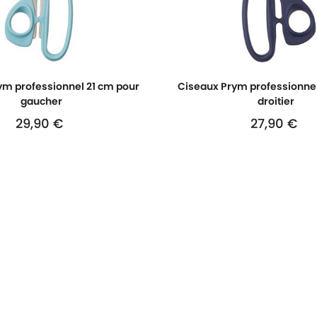
ym professionnel 21 cm pour
Ciseaux Prym professionnel
gaucher
droitier
29,90 €
27,90 €
Prix
Prix