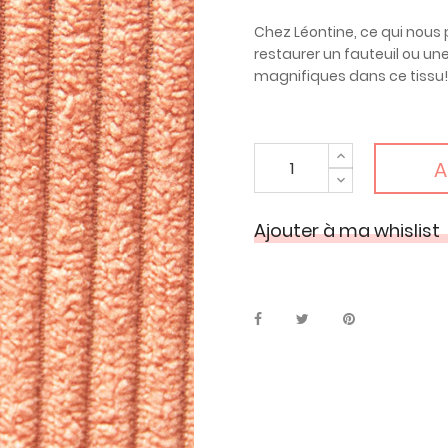
Chez Léontine, ce qui nous p
restaurer un fauteuil ou un
magnifiques dans ce tissu!
A
Ajouter à ma whislist